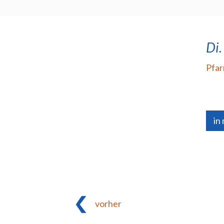
Di.
Pfar
in
vorher