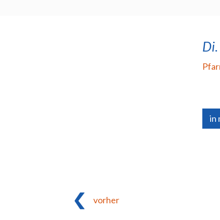
Di.
Pfar
in
vorher