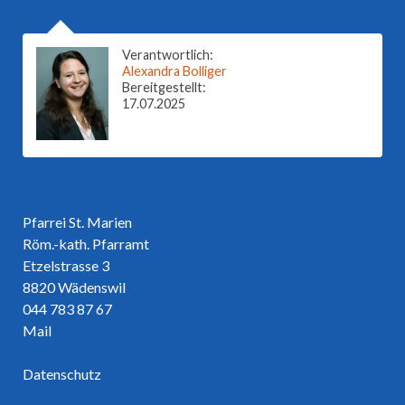
Verantwortlich:
Alexandra Bolliger
Bereitgestellt:
17.07.2025
Pfarrei St. Marien
Röm.-kath. Pfarramt
Etzelstrasse 3
8820 Wädenswil
044 783 87 67
Mail
Datenschutz