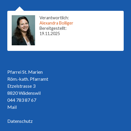
Verantwortlich:
Alexandra Bolliger
Bereitgestellt:
19.11.2025
Pfarrei St. Marien
Röm.-kath. Pfarramt
Etzelstrasse 3
8820 Wädenswil
044 783 87 67
Mail
Datenschutz